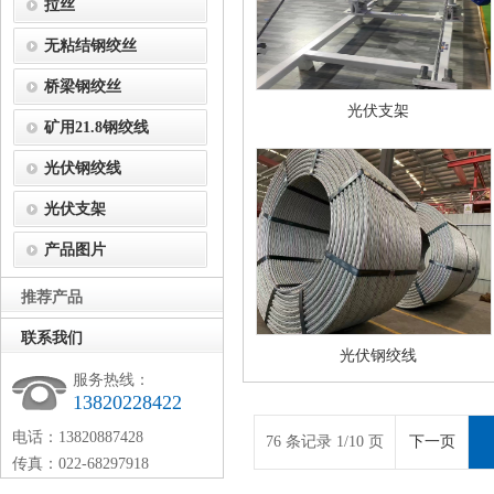
拉丝
无粘结钢绞丝
桥梁钢绞丝
光伏支架
矿用21.8钢绞线
光伏钢绞线
光伏支架
产品图片
推荐产品
联系我们
光伏钢绞线
服务热线：
13820228422
电话：13820887428
76 条记录 1/10 页
下一页
传真：022-68297918